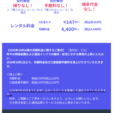
契約期間
契約解除
端末代金
縛りなし！
手数料なし！
なし！
※「縛られないコース」の
※「縛られないコース」の
場合
場合
147
1日当たり
約
円〜
(税込約161円)
レンタル料金
4,400
月額料金
円〜
(税込4,840円)
【
2026年10月以降の月額料金に関するご案内
】 (告知日：7/31)
昨今の物価高騰および通信インフラの維持・拡充にかかる費用の上昇にともな
い、
2026年10月1日より、月額料金及び口座振替手数料を値上げさせていただきま
す。
＜値上げ額＞
月額料金 税抜200円(税込220円)
口座振替手数料 税抜200円(税込220円)
2026年9月30日までにお申し込みいただいたお客様にも適応させていただきま
す。
何卒、ご理解とご了承をくださいますよう、よろしくお願いいたします。
引き続き安定した通信品質とサービスの向上に努めてまいります。