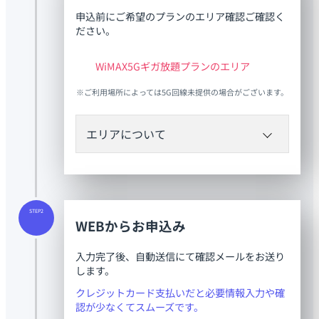
申込前にご希望のプランのエリア確認ご確認く
ださい。
WiMAX5Gギガ放題プランのエリア
※ご利用場所によっては5G回線未提供の場合がございます。
エリアについて
WiMAXギガ放題プランの場合
黄色で色付けされているエリアがご利用可能
STEP2
です。
WEBからお申込み
万が一ご利用いただけなかった場合は、初期
契約解除がご利用いただけます。
入力完了後、自動送信にて確認メールをお送り
します。
クレジットカード支払いだと必要情報入力や確
認が少なくてスムーズです。