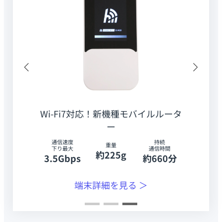
Wi-Fi7対応！新機種モバイルルータ
ー
通信速度
持続
重量
下り最大
通信時間
約225g
3.5Gbps
約660分
端末詳細を見る ＞