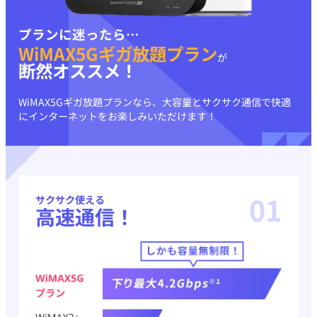
プランに迷ったら…
WiMAX5Gギガ放題プラン
が
断然オススメ！
WiMAX5Gギガ放題プランなら、大容量とサクサク通信で
快適
にインターネットをお楽しみいただけます！
01
サクサク使える
高速通信！