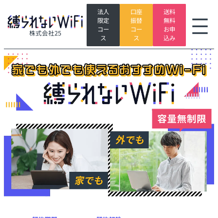
内
法人
口座
送料
グ
容
限定
振替
無料
ル
を
コー
コー
お申
株式会社25
ー
ス
ス
ス
込み
プ
キ
リ
ッ
ン
プ
ク