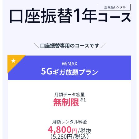
＼ 口座振替専用のコースです ／
WiMAX
5G
ギガ放題プラン
月額データ容量
無制限
※1
月額レンタル料金
4,800
円
/税抜
（5,280円/税込）