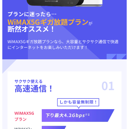
プランに迷ったら…
WiMAX5Gギガ放題プラン
が
断然オススメ！
WiMAX5Gギガ放題プランなら、大容量とサクサク通信で
快適
にインターネットをお楽しみいただけます！
01
サクサク使える
高速通信！