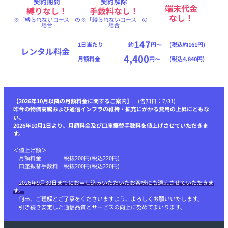
契約期間
契約解除
端末代金
縛りなし！
手数料なし！
なし！
※「縛られないコース」の
※「縛られないコース」の
場合
場合
147
1日当たり
約
円〜
(税込約161円)
レンタル料金
4,400
月額料金
円〜
(税込4,840円)
【
2026年10月以降の月額料金に関するご案内
】 (告知日：7/31)
昨今の物価高騰および通信インフラの維持・拡充にかかる費用の上昇にともな
い、
2026年10月1日より、月額料金及び口座振替手数料を値上げさせていただきま
す。
＜値上げ額＞
月額料金 税抜200円(税込220円)
口座振替手数料 税抜200円(税込220円)
2026年9月30日までにお申し込みいただいたお客様にも適応させていただきま
す。
何卒、ご理解とご了承をくださいますよう、よろしくお願いいたします。
引き続き安定した通信品質とサービスの向上に努めてまいります。