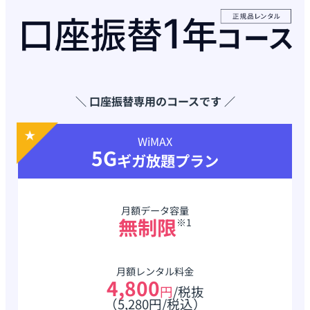
＼ 口座振替専用のコースです ／
WiMAX
5G
ギガ放題プラン
月額データ容量
無制限
※1
月額レンタル料金
4,800
円
/税抜
（5,280円/税込）