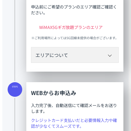
申込前にご希望のプランのエリア確認ご確認く
ださい。
WiMAX5Gギガ放題プランのエリア
※ご利用場所によっては5G回線未提供の場合がございます。
エリアについて
WiMAXギガ放題プランの場合
黄色で色付けされているエリアがご利用可能
STEP2
です。
WEBからお申込み
万が一ご利用いただけなかった場合は、初期
契約解除がご利用いただけます。
入力完了後、自動送信にて確認メールをお送り
します。
クレジットカード支払いだと必要情報入力や確
認が少なくてスムーズです。