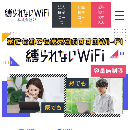
内
法人
口座
送料
グ
容
限定
振替
無料
ル
を
コー
コー
お申
株式会社25
ー
ス
ス
ス
込み
プ
キ
リ
ッ
ン
プ
ク