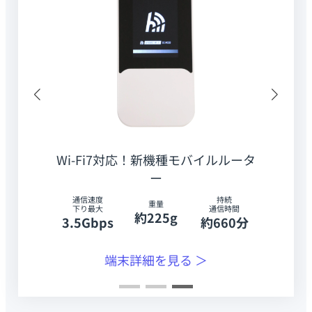
Wi-Fi7対応！新機種モバイルルータ
ー
通信速度
持続
重量
下り最大
通信時間
約225g
3.5Gbps
約660分
端末詳細を見る ＞