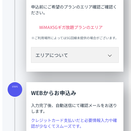
申込前にご希望のプランのエリア確認ご確認く
ださい。
WiMAX5Gギガ放題プランのエリア
※ご利用場所によっては5G回線未提供の場合がございます。
エリアについて
WiMAXギガ放題プランの場合
黄色で色付けされているエリアがご利用可能
STEP2
です。
WEBからお申込み
万が一ご利用いただけなかった場合は、初期
契約解除がご利用いただけます。
入力完了後、自動送信にて確認メールをお送り
します。
クレジットカード支払いだと必要情報入力や確
認が少なくてスムーズです。