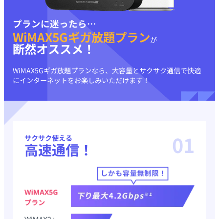
プランに迷ったら…
WiMAX5Gギガ放題プラン
が
断然オススメ！
WiMAX5Gギガ放題プランなら、大容量とサクサク通信で
快適
にインターネットをお楽しみいただけます！
01
サクサク使える
高速通信！