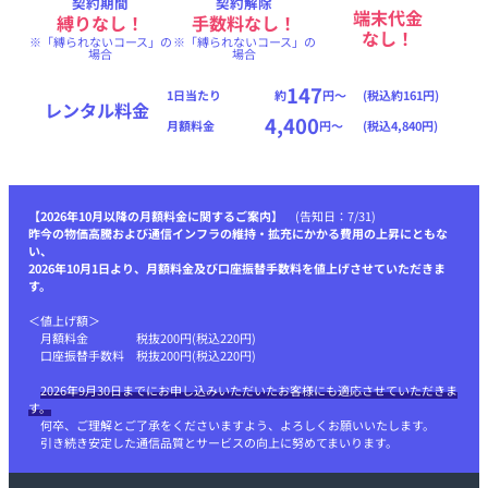
契約期間
契約解除
端末代金
縛りなし！
手数料なし！
なし！
※「縛られないコース」の
※「縛られないコース」の
場合
場合
147
1日当たり
約
円〜
(税込約161円)
レンタル料金
4,400
月額料金
円〜
(税込4,840円)
【
2026年10月以降の月額料金に関するご案内
】 (告知日：7/31)
昨今の物価高騰および通信インフラの維持・拡充にかかる費用の上昇にともな
い、
2026年10月1日より、月額料金及び口座振替手数料を値上げさせていただきま
す。
＜値上げ額＞
月額料金 税抜200円(税込220円)
口座振替手数料 税抜200円(税込220円)
2026年9月30日までにお申し込みいただいたお客様にも適応させていただきま
す。
何卒、ご理解とご了承をくださいますよう、よろしくお願いいたします。
引き続き安定した通信品質とサービスの向上に努めてまいります。