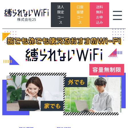
内
法人
口座
送料
グ
容
限定
振替
無料
ル
を
コー
コー
お申
株式会社25
ー
ス
ス
ス
込み
プ
キ
リ
ッ
ン
プ
ク