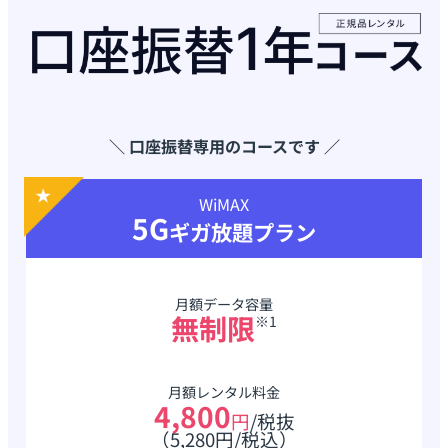
＼ 口座振替専用のコースです ／
WiMAX
5G
ギガ放題プラン
月額データ容量
無制限
※1
月額レンタル料金
4,800
円
/税抜
（5,280円/税込）