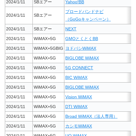
2024/1/11
SBエアー
Yahoo!BB
ブロードバンドナビ
2024/1/11
SBエアー
（GoGoキャンペーン）
2024/1/11
SBエアー
NEXT
2024/1/11
WiMAX+5G
GMOとくとくBB
2024/1/11
WiMAX+5GBIG
ヨドバシWiMAX
2024/1/11
WiMAX+5G
BIGLOBE WiMAX
2024/1/11
WiMAX+5G
5G CONNECT
2024/1/11
WiMAX+5G
BIC WiMAX
2024/1/11
WiMAX+5G
BIGLOBE WiMAX
2024/1/11
WiMAX+5G
Vision WiMAX
2024/1/11
WiMAX+5G
DTI WiMAX
2024/1/11
WiMAX+5G
Broad WiMAX（法人専用）
2024/1/11
WiMAX+5G
カシモWiMAX
2024/1/11
WiMAX+5G
UQ WiMAX