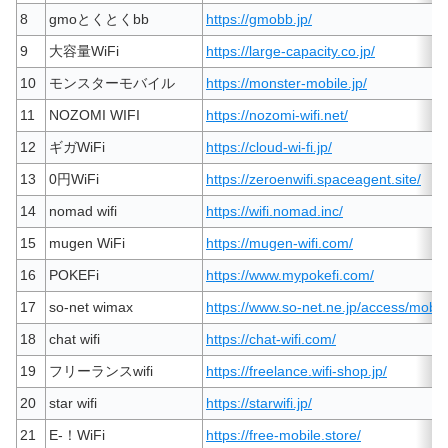
8
gmoとくとくbb
https://gmobb.jp/
9
大容量WiFi
https://large-capacity.co.jp/
10
モンスターモバイル
https://monster-mobile.jp/
11
NOZOMI WIFI
https://nozomi-wifi.net/
12
ギガWiFi
https://cloud-wi-fi.jp/
13
0円WiFi
https://zeroenwifi.spaceagent.site/
14
nomad wifi
https://wifi.nomad.inc/
15
mugen WiFi
https://mugen-wifi.com/
16
POKEFi
https://www.mypokefi.com/
17
so-net wimax
https://www.so-net.ne.jp/access/mobil
18
chat wifi
https://chat-wifi.com/
19
フリーランスwifi
https://freelance.wifi-shop.jp/
20
star wifi
https://starwifi.jp/
21
E-！WiFi
https://free-mobile.store/