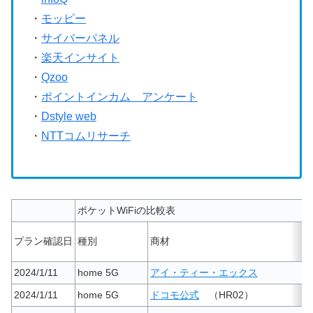
・
モッピー
・
サイバーパネル
・
楽天インサイト
・
Qzoo
・
ポイントインカム アンケート
・
Dstyle web
・
NTTコムリサーチ
ポケットWiFiの比較表
プラン確認日
種別
商材
2024/1/11
home 5G
アイ・ティー・エックス
2024/1/11
home 5G
ドコモ公式
（HR02）