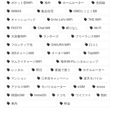
ポケット型WiFi
海外
ホームルーター
光回線
WiMAX
集合住宅
GMOとくとくBB
キャッシュバック
hi-ho Let’s WiFi
THE WiFi
FAST-Fi
Chat Wifi
縛りなし
Wi-Fi
大容量WiFi
ランサーズ
フリーランスWiFi
フロンティア光
SAKURA WIFI
口コミ
365チャージWifi
チーターWiFi
TripWiFi
サムライチャージWiFi
海外Wi-Fiレンタルショップ
レンタル
即日
家族で使う
ホテルルーター
マンション
三木谷キャンペーン
楽天モバイル
アクロスWiFi
モバイルルーター
eSIM
ecoco
韓国eSIM
home5G
ドコモ
ワイファイ
契約
車内
料金