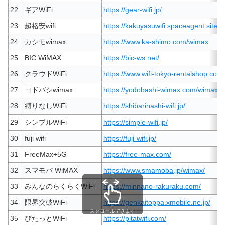
22
ギアWiFi
https://gear-wifi.jp/
23
超格安wifi
https://kakuyasuwifi.spaceagent.site/
24
カシモwimax
https://www.ka-shimo.com/wimax
25
BIC WiMAX
https://bic-ws.net/
26
クラウドWiFi
https://www.wifi-tokyo-rentalshop.com/
27
ヨドバシwimax
https://yodobashi-wimax.com/wimax-
28
縛りなしWiFi
https://shibarinashi-wifi.jp/
29
シンプルWiFi
https://simple-wifi.jp/
30
fuji wifi
https://fuji-wifi.jp/
31
FreeMax+5G
https://free-max.com/
32
スマモバ WiMAX
https://www.smamoba.jp/wimax/
33
みんなのらくらくWiFi
https://minnano-rakuraku.com/
34
限界突破WiFi
https://genkaitoppa.xmobile.ne.jp/
スクロールできます
35
ぴたっとWiFi
https://pitatwifi.com/