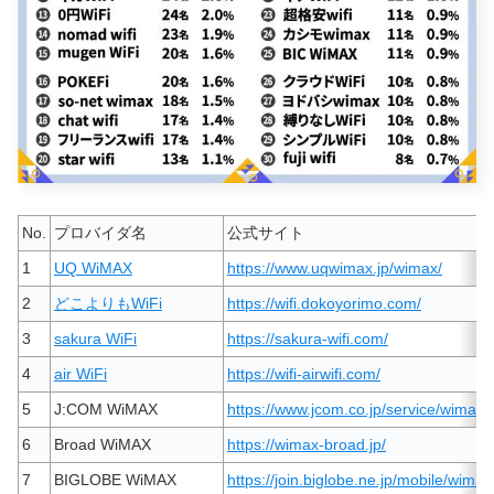
No.
プロバイダ名
公式サイト
1
UQ WiMAX
https://www.uqwimax.jp/wimax/
2
どこよりもWiFi
https://wifi.dokoyorimo.com/
3
sakura WiFi
https://sakura-wifi.com/
4
air WiFi
https://wifi-airwifi.com/
5
J:COM WiMAX
https://www.jcom.co.jp/service/wimax/
6
Broad WiMAX
https://wimax-broad.jp/
7
BIGLOBE WiMAX
https://join.biglobe.ne.jp/mobile/wimax