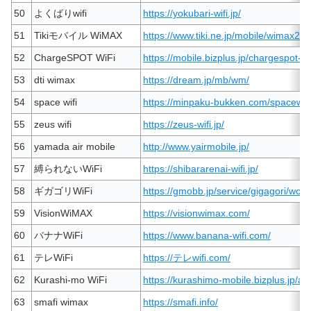
50
よくばりwifi
https://yokubari-wifi.jp/
51
Tikiモバイル WiMAX
https://www.tiki.ne.jp/mobile/wimax2pl
52
ChargeSPOT WiFi
https://mobile.bizplus.jp/chargespot-wif
53
dti wimax
https://dream.jp/mb/wm/
54
space wifi
https://minpaku-bukken.com/spacewifi
55
zeus wifi
https://zeus-wifi.jp/
56
yamada air mobile
http://www.yairmobile.jp/
57
縛られないWiFi
https://shibararenai-wifi.jp/
58
ギガゴリWiFi
https://gmobb.jp/service/gigagori/world
59
VisionWiMAX
https://visionwimax.com/
60
バナナWiFi
https://www.banana-wifi.com/
61
テレWiFi
https://テレwifi.com/
62
Kurashi-mo WiFi
https://kurashimo-mobile.bizplus.jp/as
63
smafi wimax
https://smafi.info/