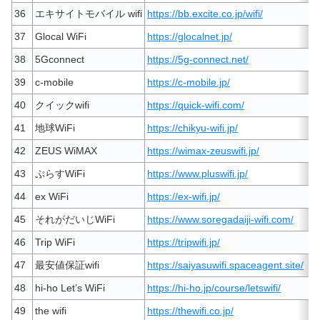
36
エキサイトモバイル wifi
https://bb.excite.co.jp/wifi/
37
Glocal WiFi
https://glocalnet.jp/
38
5Gconnect
https://5g-connect.net/
39
c-mobile
https://c-mobile.jp/
40
クイックwifi
https://quick-wifi.com/
41
地球WiFi
https://chikyu-wifi.jp/
42
ZEUS WiMAX
https://wimax-zeuswifi.jp/
43
ぷらすWiFi
https://www.pluswifi.jp/
44
ex WiFi
https://ex-wifi.jp/
45
それがだいじWiFi
https://www.soregadaiji-wifi.com/
46
Trip WiFi
https://tripwifi.jp/
47
最安値保証wifi
https://saiyasuwifi.spaceagent.site/
48
hi-ho Let’s WiFi
https://hi-ho.jp/course/letswifi/
49
the wifi
https://thewifi.co.jp/