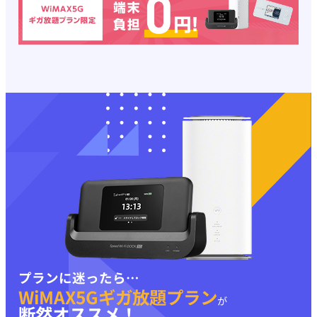
プランに迷ったら…
WiMAX5Gギガ放題プラン
が
断然オススメ！