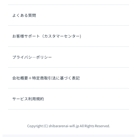
ン
ー
ク
プ
グ
よくある質問
リ
ル
ン
ー
ク
プ
グ
お客様サポート（カスタマーセンター)
リ
ル
ン
ー
ク
プ
グ
プライバシ―ポリシー
リ
ル
ン
ー
ク
プ
グ
会社概要＋特定商取引法に基づく表記
リ
ル
ン
ー
ク
プ
グ
サービス利用規約
リ
ル
ン
ー
ク
プ
リ
Copyright (C) shibararenai-wifi.jp All Rights Reserved.
ン
ク