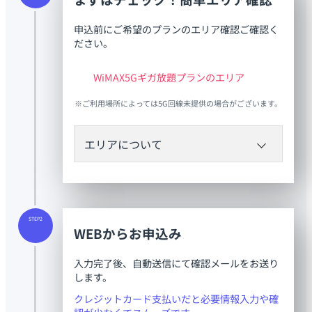
申込前にご希望のプランのエリア確認ご確認く
ださい。
WiMAX5Gギガ放題プランのエリア
※ご利用場所によっては5G回線未提供の場合がございます。
エリアについて
WiMAXギガ放題プランの場合
黄色で色付けされているエリアがご利用可能
STEP2
です。
WEBからお申込み
万が一ご利用いただけなかった場合は、初期
契約解除がご利用いただけます。
入力完了後、自動送信にて確認メールをお送り
します。
クレジットカード支払いだと必要情報入力や確