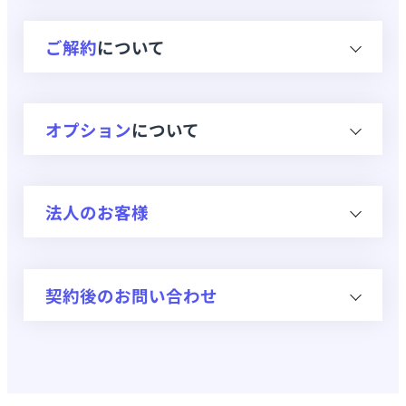
口座振替での契約で必要な提出書類を
どのプラン・コースを選べばいいです
どんな端末が届きますか？
教えてください
か？
ご解約
について
ホームルーターを利用したいです。
商品到着後、エリア外だったり電波が
解約時に契約解除手数料はかかります
弱かった場合は交換できますか？
○○という機種を利用したいです。
オプション
について
か？
契約後、プランの変更はできますか？
端末はいつ届きますか？
初期契約解除制度は利用できますか？
レンタル安心サポートとはなんです
インターネットサービスプロバイダー
早く発送してほしい場合はどうすれば
法人のお客様
か？
解約の手続きはいつまでに行えばいい
(ISP)との契約は必要ですか？
いいですか？
ですか？(解約申請の締め日はいつで
メールアドレスは提供されますか？
請求書払いは対応していますか？
すか？)
配送先の指定はできますか？
契約後のお問い合わせ
海外でも使えますか？
利用明細は取得できますか？
解約の手続きをするといつまで利用で
配送日に受け取れませんでした。どう
きますか？
すればよいですか？
契約後の顧客向けのサイトはあります
か？
返却はいつまでに行えばよいですか？
配送状況は確認できますか？