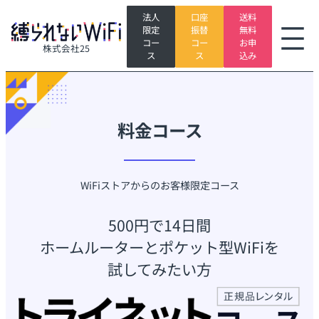
内
法人
口座
送料
グ
容
限定
振替
無料
ル
を
コー
コー
お申
株式会社25
ー
ス
ス
ス
込み
プ
キ
リ
ッ
ン
プ
ク
料金コース
WiFiストアからのお客様限定コース
500円で14日間
ホームルーターとポケット型WiFiを
試してみたい方