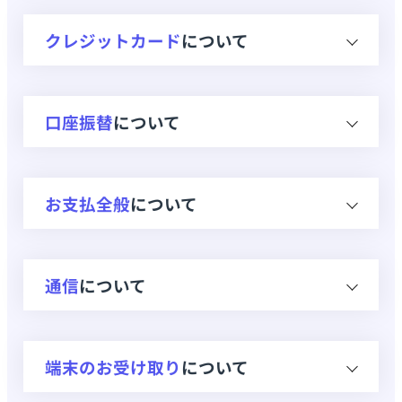
利用開始月(初月)の料金は日割りです
クレジットカード
について
か？
最低利用期間はありますか？
クレジットカード会社はどの会社が対
口座振替
について
応ですか？
口座振替での契約はできますか？
クレジットカードの有効期限が切れて
法人名義での契約はできますか？(個
口座振替での契約はできますか？
しまいました。
お支払全般
について
人事業主・団体・組合含む)
口座振替の登録はいつ行いますか？
契約者名とクレジットカードの名義は
何歳から契約できますか？
毎月の請求明細はどこで確認できます
別でも申し込みできますか？
入力に時間がかかって口座登録ができ
通信
について
か？
外国人でも契約できますか？
なかった、どうすればいいか？
家族名義のクレジットカードは使えま
請求書、振込での契約は可能ですか？
すか？
契約の譲渡はできますか？
口座振替での契約にあたって提出書類
【WiMAX5Gギガ放題プラン】通信可
端末のお受け取り
について
はありますか？
能なエリアを教えてください。