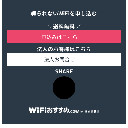
契約後の連絡先はどちらですか？
端末を返却するための伝票はどのよう
営業所止め・転送・宅配BOXへの投函
縛られないWiFiを申し込む
に用意すればいいですか？
はできますか？
＼ 送料無料 ／
海外への発送はできますか？
申込みはこちら
法人のお客様はこちら
【WiMAX5Gギガ放題プラン】商品到
着後、万が一電源が入らない、電波が
法人お問合せ
つながらない場合はどうしたらよいで
SHARE
すか？
ア
イ
コ
ン
リ
ン
ク