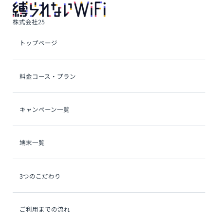
株式会社25
グ
トップページ
ル
ー
プ
グ
料金コース・プラン
リ
ル
ン
ー
ク
プ
グ
キャンペーン一覧
リ
ル
ン
ー
ク
プ
グ
端末一覧
リ
ル
ン
ー
ク
プ
グ
3つのこだわり
リ
ル
ン
ー
ク
プ
グ
ご利用までの流れ
リ
ル