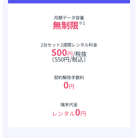
月額データ容量
無制限
※1
2台セット2週間レンタル料金
500
円
/税抜
（550円/税込）
契約解除手数料
0
円
端末代金
0
レンタル
円