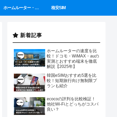
ホームルーター・置くだけWiFi
格安SIM
新着記事
ホームルーターの速度を比
較！ドコモ・WiMAX・auの
実測とおすすめ端末を徹底
解説【2025年】
韓国eSIMおすすめ5選を比
較！短期旅行向け無制限プ
ランも紹介
ecocoの評判を比較検証！
他社Wi-Fiとどっちがコスパ
良い？