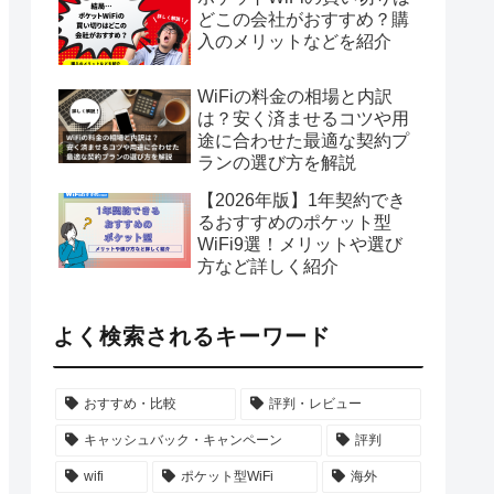
どこの会社がおすすめ？購
入のメリットなどを紹介
WiFiの料金の相場と内訳
は？安く済ませるコツや用
途に合わせた最適な契約プ
ランの選び方を解説
【2026年版】1年契約でき
るおすすめのポケット型
WiFi9選！メリットや選び
方など詳しく紹介
よく検索されるキーワード
おすすめ・比較
評判・レビュー
キャッシュバック・キャンペーン
評判
wifi
ポケット型WiFi
海外