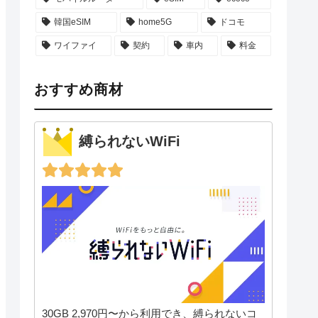
韓国eSIM
home5G
ドコモ
ワイファイ
契約
車内
料金
おすすめ商材
縛られないWiFi
30GB 2,970円〜から利用でき、縛られないコ