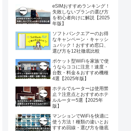
eSIMおすすめランキング！
失敗しないプランの選び方
を初心者向けに解説【2025
年版】
ソフトバンクエアーのお得
なキャンペーン・キャッシ
ュバック！おすすめ窓口、
選び方を12社徹底比較
ポケット型WiFiを家族で使
うならココに注意！速度・
台数・料金＆おすすめ機種
4選【2025年版】
ホテルでルーターは使用禁
止？注意点とおすすめホテ
ルルーター5選【2025年
版】
マンションでWiFiを快適に
使う方法！種類の違いとお
すすめ回線・選び方を徹底