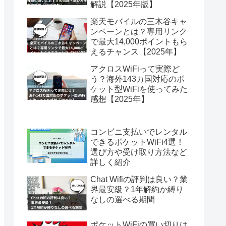
解説【2025年版】
楽天モバイルの三木谷キャ
ンペーンとは？専用リンク
で最大14,000ポイントもら
えるチャンス【2025年】
アクロスWiFiって実際ど
う？海外143カ国対応のポ
ケット型WiFiを使ってみた
感想【2025年】
コンビニ支払いでレンタル
できるポケットWiFi4選！
選び方や受け取り方法など
詳しく紹介
Chat Wifiの評判は良い？業
界最安級？1年解約か縛り
なしの選べる期間
ポケットWiFiの買い切りは