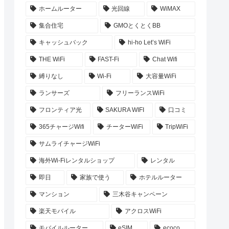
ホームルーター
光回線
WiMAX
集合住宅
GMOとくとくBB
キャッシュバック
hi-ho Let’s WiFi
THE WiFi
FAST-Fi
Chat Wifi
縛りなし
Wi-Fi
大容量WiFi
ランサーズ
フリーランスWiFi
フロンティア光
SAKURA WIFI
口コミ
365チャージWifi
チーターWiFi
TripWiFi
サムライチャージWiFi
海外Wi-Fiレンタルショップ
レンタル
即日
家族で使う
ホテルルーター
マンション
三木谷キャンペーン
楽天モバイル
アクロスWiFi
モバイルルーター
eSIM
ecoco