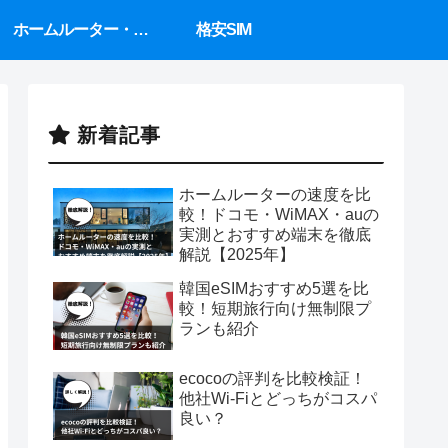
ホームルーター・置くだけWiFi
格安SIM
新着記事
ホームルーターの速度を比
較！ドコモ・WiMAX・auの
実測とおすすめ端末を徹底
解説【2025年】
韓国eSIMおすすめ5選を比
較！短期旅行向け無制限プ
ランも紹介
ecocoの評判を比較検証！
他社Wi-Fiとどっちがコスパ
良い？