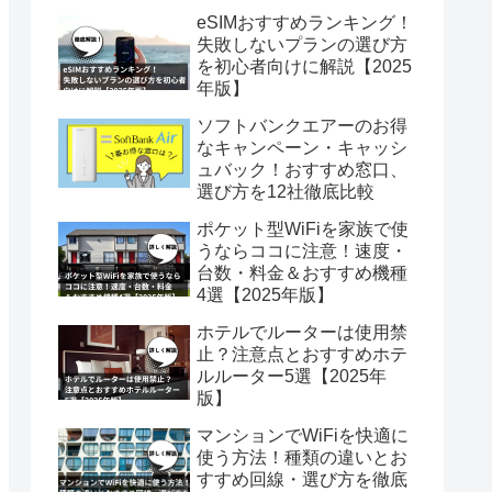
eSIMおすすめランキング！
失敗しないプランの選び方
を初心者向けに解説【2025
年版】
ソフトバンクエアーのお得
なキャンペーン・キャッシ
ュバック！おすすめ窓口、
選び方を12社徹底比較
ポケット型WiFiを家族で使
うならココに注意！速度・
台数・料金＆おすすめ機種
4選【2025年版】
ホテルでルーターは使用禁
止？注意点とおすすめホテ
ルルーター5選【2025年
版】
マンションでWiFiを快適に
使う方法！種類の違いとお
すすめ回線・選び方を徹底