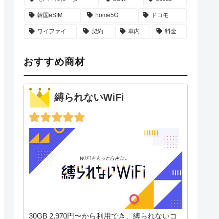
韓国eSIM
home5G
ドコモ
ワイファイ
契約
車内
料金
おすすめ商材
縛られないWiFi
30GB 2,970円〜から利用でき、縛られないコ