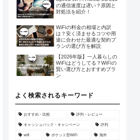
の通信速度は遅い？原因と
対処法を紹介！
WiFiの料金の相場と内訳
は？安く済ませるコツや用
途に合わせた最適な契約プ
ランの選び方を解説
【2026年版】一人暮らしの
WiFiはどうしてる？WiFiの
賢い選び方とおすすめプラ
ン
よく検索されるキーワード
おすすめ・比較
評判・レビュー
キャッシュバック・キャンペーン
評判
wifi
ポケット型WiFi
海外