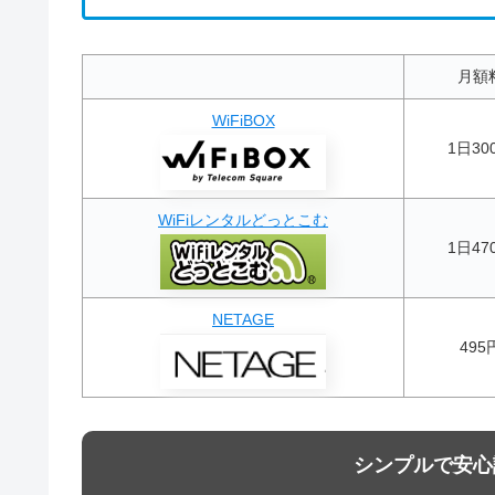
月額
WiFiBOX
1日30
WiFiレンタルどっとこむ
1日47
NETAGE
495
シンプルで安心