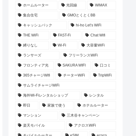
ホームルーター
光回線
WiMAX
集合住宅
GMOとくとくBB
キャッシュバック
hi-ho Let’s WiFi
THE WiFi
FAST-Fi
Chat Wifi
縛りなし
Wi-Fi
大容量WiFi
ランサーズ
フリーランスWiFi
フロンティア光
SAKURA WIFI
口コミ
365チャージWifi
チーターWiFi
TripWiFi
サムライチャージWiFi
海外Wi-Fiレンタルショップ
レンタル
即日
家族で使う
ホテルルーター
マンション
三木谷キャンペーン
楽天モバイル
アクロスWiFi
モバイルルーター
eSIM
ecoco