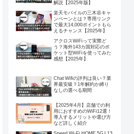
解説【2025年版】
楽天モバイルの三木谷キャ
ンペーンとは？専用リンク
で最大14,000ポイントもら
えるチャンス【2025年】
アクロスWiFiって実際ど
う？海外143カ国対応のポ
ケット型WiFiを使ってみた
感想【2025年】
Chat Wifiの評判は良い？業
界最安級？1年解約か縛り
なしの選べる期間
【2025年4月】店舗での利
用におすすめのWiFi12選！
導入するメリットや選び方
など詳しく紹介
Speed Wi-Fi HOME 5G L13