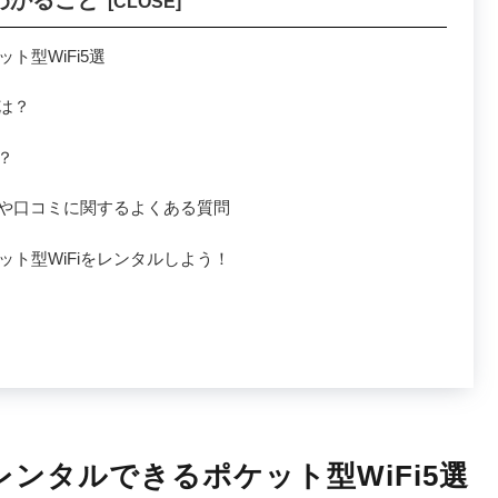
型WiFi5選
は？
？
スや口コミに関するよくある質問
ト型WiFiをレンタルしよう！
ンタルできるポケット型WiFi5選