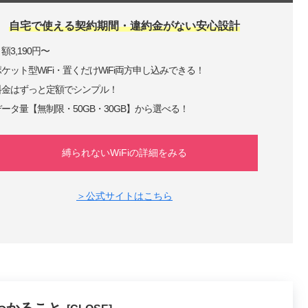
自宅で使える契約期間・違約金がない安心設計
額3,190円〜
ケット型WiFi・置くだけWiFi両方申し込みできる！
料金はずっと定額でシンプル！
データ量【無制限・50GB・30GB】から選べる！
縛られないWiFiの詳細をみる
＞公式サイトはこちら
わかること