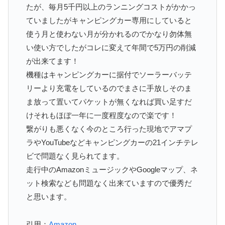
たが、毎月5千円以上のランニングコストがかかっ
ていましたがキャンピングカー専用にしていると
使う月と使わない月が分かれるのでかなり勿体無
い使い方でしたがコレに変えて年間で5万円の削減
が出来てます！
機種はキャンピングカーに据付でソーラーバッテ
リーより充電をしているのでまさに手放しそのま
ま放って置いてパケットが無くなれば買い足すだ
けそれもほぼ一年に一度程度なので楽です！
繋がりも悪くなく今のところ行った現地でアマプ
ラやYouTubeなどキャンピングカーの21インチテレ
ビで問題なく見られてます。
走行中のAmazonミュージックやGoogleマップ、ネ
ット検索なども問題なく出来ていますので優秀だ
と思います。
引用：
Amazon