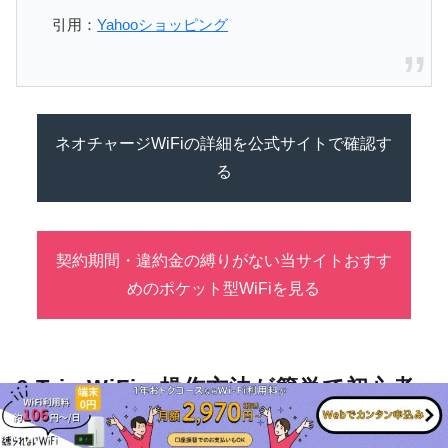
引用：
Yahooショッピング
ネオチャージWiFiの詳細を公式サイトで確認す
る
契約期間・違約金の縛りがない当サイトおすす
めのポケット型WiFiを見る
6.Trip WiFi：操作方法が簡単で初心者
も安心