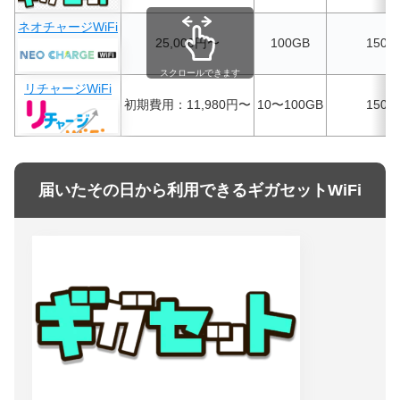
ネオチャージWiFi
25,000円〜
100GB
150M
スクロールできます
リチャージWiFi
初期費用：11,980円〜
10〜100GB
150M
届いたその日から利用できるギガセットWiFi