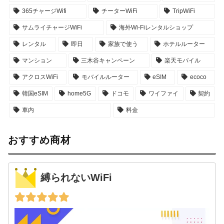
365チャージWifi
チーターWiFi
TripWiFi
サムライチャージWiFi
海外Wi-Fiレンタルショップ
レンタル
即日
家族で使う
ホテルルーター
マンション
三木谷キャンペーン
楽天モバイル
アクロスWiFi
モバイルルーター
eSIM
ecoco
韓国eSIM
home5G
ドコモ
ワイファイ
契約
車内
料金
おすすめ商材
縛られないWiFi