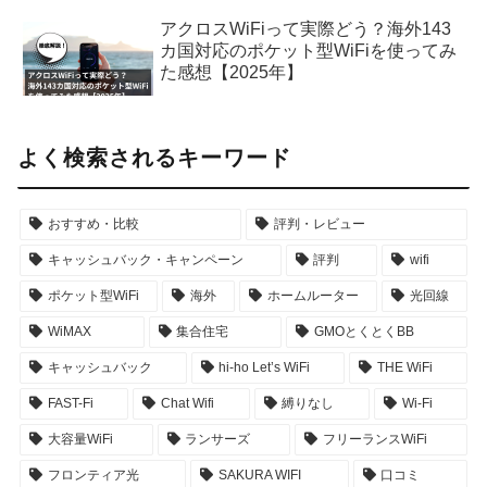
アクロスWiFiって実際どう？海外143
カ国対応のポケット型WiFiを使ってみ
た感想【2025年】
よく検索されるキーワード
おすすめ・比較
評判・レビュー
キャッシュバック・キャンペーン
評判
wifi
ポケット型WiFi
海外
ホームルーター
光回線
WiMAX
集合住宅
GMOとくとくBB
キャッシュバック
hi-ho Let’s WiFi
THE WiFi
FAST-Fi
Chat Wifi
縛りなし
Wi-Fi
大容量WiFi
ランサーズ
フリーランスWiFi
フロンティア光
SAKURA WIFI
口コミ