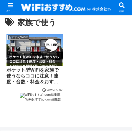
メニュー
検索
家族で使う
おすすめWiFi®
ポケット型WiFiを家族で
使うならココに注意！速
度・台数・料金＆おすす
め機種4選【2025年版】
2025.05.07
WiFiおすすめ.com編集部