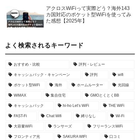
アクロスWiFiって実際どう？海外143
カ国対応のポケット型WiFiを使ってみ
た感想【2025年】
よく検索されるキーワード
おすすめ・比較
評判・レビュー
キャッシュバック・キャンペーン
評判
wifi
ポケット型WiFi
海外
ホームルーター
光回線
WiMAX
集合住宅
GMOとくとくBB
キャッシュバック
hi-ho Let’s WiFi
THE WiFi
FAST-Fi
Chat Wifi
縛りなし
Wi-Fi
大容量WiFi
ランサーズ
フリーランスWiFi
フロンティア光
SAKURA WIFI
口コミ