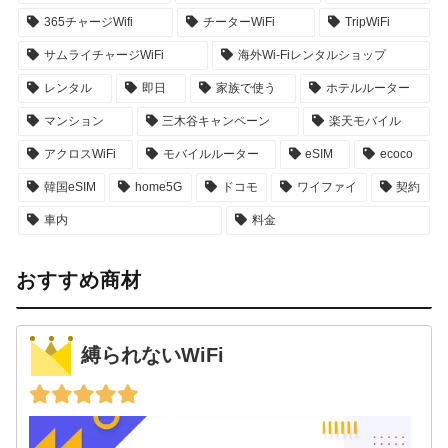
365チャージWifi
チーターWiFi
TripWiFi
サムライチャージWiFi
海外Wi-Fiレンタルショップ
レンタル
即日
家族で使う
ホテルルーター
マンション
三木谷キャンペーン
楽天モバイル
アクロスWiFi
モバイルルーター
eSIM
ecoco
韓国eSIM
home5G
ドコモ
ワイファイ
契約
車内
料金
おすすめ商材
縛られないWiFi