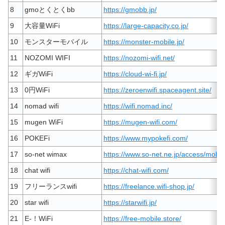
8
gmoとくとくbb
https://gmobb.jp/
9
大容量WiFi
https://large-capacity.co.jp/
10
モンスターモバイル
https://monster-mobile.jp/
11
NOZOMI WIFI
https://nozomi-wifi.net/
12
ギガWiFi
https://cloud-wi-fi.jp/
13
0円WiFi
https://zeroenwifi.spaceagent.site/
14
nomad wifi
https://wifi.nomad.inc/
15
mugen WiFi
https://mugen-wifi.com/
16
POKEFi
https://www.mypokefi.com/
17
so-net wimax
https://www.so-net.ne.jp/access/mobil
18
chat wifi
https://chat-wifi.com/
19
フリーランスwifi
https://freelance.wifi-shop.jp/
20
star wifi
https://starwifi.jp/
21
E-！WiFi
https://free-mobile.store/