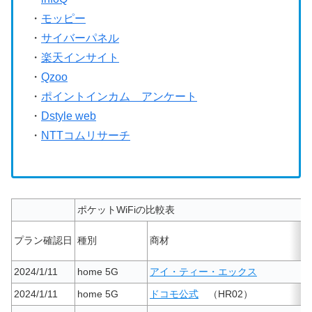
・
モッピー
・
サイバーパネル
・
楽天インサイト
・
Qzoo
・
ポイントインカム アンケート
・
Dstyle web
・
NTTコムリサーチ
ポケットWiFiの比較表
プラン確認日
種別
商材
2024/1/11
home 5G
アイ・ティー・エックス
2024/1/11
home 5G
ドコモ公式
（HR02）