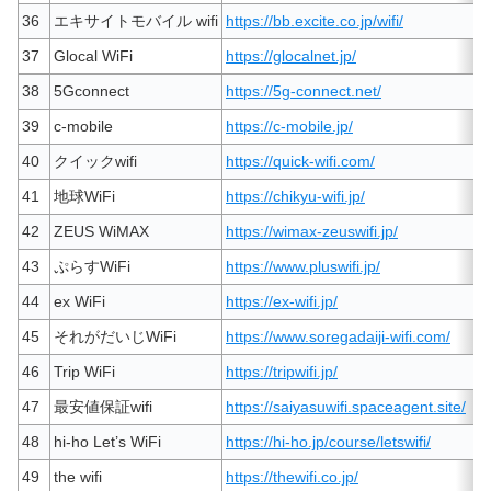
36
エキサイトモバイル wifi
https://bb.excite.co.jp/wifi/
37
Glocal WiFi
https://glocalnet.jp/
38
5Gconnect
https://5g-connect.net/
39
c-mobile
https://c-mobile.jp/
40
クイックwifi
https://quick-wifi.com/
41
地球WiFi
https://chikyu-wifi.jp/
42
ZEUS WiMAX
https://wimax-zeuswifi.jp/
43
ぷらすWiFi
https://www.pluswifi.jp/
44
ex WiFi
https://ex-wifi.jp/
45
それがだいじWiFi
https://www.soregadaiji-wifi.com/
46
Trip WiFi
https://tripwifi.jp/
47
最安値保証wifi
https://saiyasuwifi.spaceagent.site/
48
hi-ho Let’s WiFi
https://hi-ho.jp/course/letswifi/
49
the wifi
https://thewifi.co.jp/