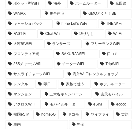
ポケット型WiFi
海外
ホームルーター
光回線
WiMAX
集合住宅
GMOとくとくBB
キャッシュバック
hi-ho Let’s WiFi
THE WiFi
FAST-Fi
Chat Wifi
縛りなし
Wi-Fi
大容量WiFi
ランサーズ
フリーランスWiFi
フロンティア光
SAKURA WIFI
口コミ
365チャージWifi
チーターWiFi
TripWiFi
サムライチャージWiFi
海外Wi-Fiレンタルショップ
レンタル
即日
家族で使う
ホテルルーター
マンション
三木谷キャンペーン
楽天モバイル
アクロスWiFi
モバイルルーター
eSIM
ecoco
韓国eSIM
home5G
ドコモ
ワイファイ
契約
車内
料金