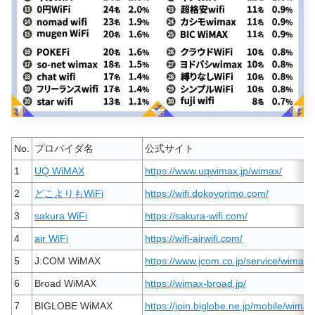
No.
プロバイダ名
公式サイト
1
UQ WiMAX
https://www.uqwimax.jp/wimax/
2
どこよりもWiFi
https://wifi.dokoyorimo.com/
3
sakura WiFi
https://sakura-wifi.com/
4
air WiFi
https://wifi-airwifi.com/
5
J:COM WiMAX
https://www.jcom.co.jp/service/wimax/
6
Broad WiMAX
https://wimax-broad.jp/
7
BIGLOBE WiMAX
https://join.biglobe.ne.jp/mobile/wimax