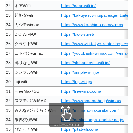
22
ギアWiFi
https://gear-wifi.jp/
23
超格安wifi
https://kakuyasuwifi.spaceagent.site/
24
カシモwimax
https://www.ka-shimo.com/wimax
25
BIC WiMAX
https://bic-ws.net/
26
クラウドWiFi
https://www.wifi-tokyo-rentalshop.com/
27
ヨドバシwimax
https://yodobashi-wimax.com/wimax-
28
縛りなしWiFi
https://shibarinashi-wifi.jp/
29
シンプルWiFi
https://simple-wifi.jp/
30
fuji wifi
https://fuji-wifi.jp/
31
FreeMax+5G
https://free-max.com/
32
スマモバ WiMAX
https://www.smamoba.jp/wimax/
33
みんなのらくらくWiFi
https://minnano-rakuraku.com/
34
限界突破WiFi
https://genkaitoppa.xmobile.ne.jp/
スクロールできます
35
ぴたっとWiFi
https://pitatwifi.com/