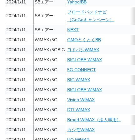
2024/1/11
SBエアー
Yahoo!BB
ブロードバンドナビ
2024/1/11
SBエアー
（GoGoキャンペーン）
2024/1/11
SBエアー
NEXT
2024/1/11
WiMAX+5G
GMOとくとくBB
2024/1/11
WiMAX+5GBIG
ヨドバシWiMAX
2024/1/11
WiMAX+5G
BIGLOBE WiMAX
2024/1/11
WiMAX+5G
5G CONNECT
2024/1/11
WiMAX+5G
BIC WiMAX
2024/1/11
WiMAX+5G
BIGLOBE WiMAX
2024/1/11
WiMAX+5G
Vision WiMAX
2024/1/11
WiMAX+5G
DTI WiMAX
2024/1/11
WiMAX+5G
Broad WiMAX（法人専用）
2024/1/11
WiMAX+5G
カシモWiMAX
2024/1/11
WiMAX+5G
UQ WiMAX