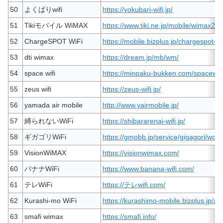
50
よくばりwifi
https://yokubari-wifi.jp/
51
Tikiモバイル WiMAX
https://www.tiki.ne.jp/mobile/wimax2pl
52
ChargeSPOT WiFi
https://mobile.bizplus.jp/chargespot-wif
53
dti wimax
https://dream.jp/mb/wm/
54
space wifi
https://minpaku-bukken.com/spacewifi
55
zeus wifi
https://zeus-wifi.jp/
56
yamada air mobile
http://www.yairmobile.jp/
57
縛られないWiFi
https://shibararenai-wifi.jp/
58
ギガゴリWiFi
https://gmobb.jp/service/gigagori/world
59
VisionWiMAX
https://visionwimax.com/
60
バナナWiFi
https://www.banana-wifi.com/
61
テレWiFi
https://テレwifi.com/
62
Kurashi-mo WiFi
https://kurashimo-mobile.bizplus.jp/as
63
smafi wimax
https://smafi.info/