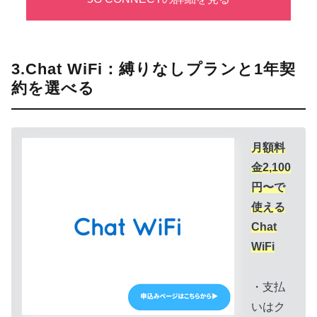
3.Chat WiFi：縛りなしプランと1年契
約を選べる
月額料
金2,100
円〜で
使える
Chat
WiFi
・支払
いはク