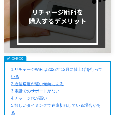
1.リチャージWiFiは2022年12月に値上げを行って
いる
2.通信速度が遅い傾向にある
3.電話でのサポートがない
4.チャージ代が高い
5.欲しいタイミングで在庫切れしている場合があ
る