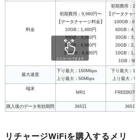
初期費用：25,
初期費用：9,980円〜
【データチャー
【データチャージ料金】
100GB：6,4
料金
10GB：1,480円
60GB：4,9
30GB：3,280円
30GB：3,2
50GB：4,980円
20GB：2,8
100GB：6,980円
10GB：1,4
スクロールできます
1GB：98
下り最大：150Mbps
下り最大：150
最大速度
上り最大：50Mbps
上り最大：50M
端末
MR1
FREEBOT S
購入後のデータ有効期間
365日
365日
リチャージWiFiを購入するメリ