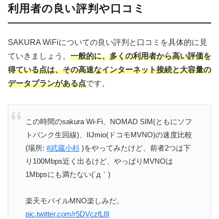
利用者の良い評判や口コミ
SAKURA WiFiについての良い評判と口コミを具体的に見
ていきましょう。
一般的に、多くの利用者から高い評価を
得ている点は、その高速なインターネット接続と大容量の
データプランがある点
です。
この時間のsakura Wi-Fi、NOMAD SIM(ともにソフ
トバンク生回線)、IIJmio(ドコモMVNO)の速度比較
(場所:
#武蔵小杉
)をやってみたけど、前者2つは下
り100Mbps近く出るけど、やっぱりMVNOは
1Mbpsにも満たない(´д｀)
楽天モバイルMNO楽しみだ。
pic.twitter.com/r5DVczfL8I