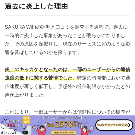
過去に炎上した理由
SAKURA WiFiの評判と口コミを調査する過程で、過去に
一時的に炎上した事象があったことが明らかになりまし
た。その原因を深掘りし、現在のサービスにどのような影
響を及ぼしているのかを探ります。
炎上のキッカケとなったのは、一部のユーザーからの通信
速度の低下に関する苦情でした。
特定の時間帯において通
信速度が著しく低下し、予想外の通信制限がかかったとの
声が上がりました。
これにより、一部ユーザーからは信頼性についての疑問が
投げかけられ、ネット上で一時的に批判的な意見が広がっ
たのです。しかし、SAKURA WiFiはこの事態を真摯に受