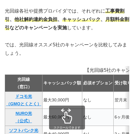
光回線各社や提携プロバイダでは、それぞれに
工事費割
引
、
他社解約違約金負担
、
キャッシュバック
、
月額料金割
引
などのキャンペーンを実施
しています。
では、光回線オススメ5社のキャンペーンを比較してみま
しょう。
【光回線5社のキャン
光回線
キャッシュバック額
必須オプション
受け取り
（窓口）
ドコモ光
最大30,000円
なし
翌月末
（GMOとくとく）
NURO光
最大60,000円
なし
6ヶ月後
（公式）
スクロールできます
ソフトバンク光
最大40,000円
なし
2ヶ月後