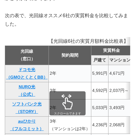
次の表で、光回線オススメ6社の実質料金を比較してみま
した。
【光回線6社の実質月額料金比較表】
実質料金
光回線
契約期間
（窓口）
戸建て
マンション
ドコモ光
2年
5,991
円
4,671
円
（GMOとくとくBB）
NURO光
3年
4,592円
2,037円～
（公式）
ソフトバンク光
2年
5
,033
円
3,493
円
（STORY）
スクロールできます
auひかり
3年
4,236円
2,068円
（フルコミット）
（マンションは2年）