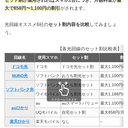
セット割が適用
されればスマホ1台につき、月額料金が
最
大で858円〜1,100円の割引
がされます。
光回線オススメ6社の
セット割内容を比較
してみましょ
う。
【各光回線のセット割比較表】
回線名
使用スマホ
セット割
割引
ドコモ光
ドコモ
ドコモ光セット割
最大1,100円
NURO光
ソフトバンク
おうち割光セット
最大1,100円
ソフトバンク
おうち割光セット
最大1,100円
ソフトバンク光
ワイモバイル
おうち割光セット
最大1,188円
スクロールできます
au
auスマートバリュー
最大1,100円
auひかり
UQモバイル
自宅セット割
最大858円/月
楽天ひかり
楽天モバイル
なし
–