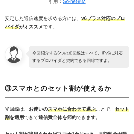
引用：
So-net光M
安定した通信速度を求める方には、
v6プラス対応のプロ
バイダ
がオススメ
です。
今回紹介する6つの光回線はすべて、IPv6に対応
するプロバイダと契約できる回線ですよ。
③スマホとのセット割が使えるか
光回線は、
お使いの
スマホに合わせて選ぶ
ことで、
セット
割
を適用
できて
通信費全体を節約
できます。