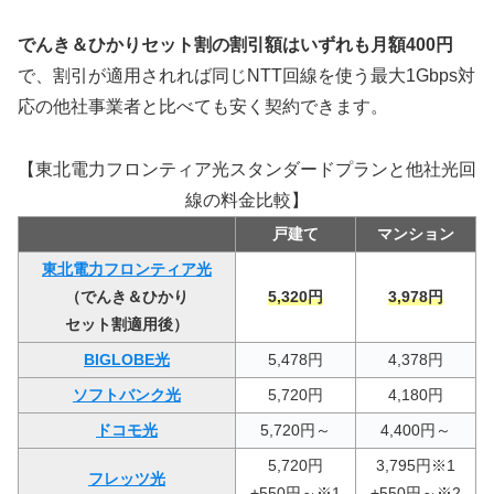
でんき＆ひかりセット割の割引額はいずれも月額400円
で、割引が適用されれば同じNTT回線を使う最大1Gbps対
応の他社事業者と比べても安く契約できます。
【東北電力フロンティア光スタンダードプランと他社光回
線の料金比較】
戸建て
マンション
東北電力フロンティア光
（でんき＆ひかり
5,320円
3,978円
セット割適用後）
BIGLOBE光
5,478円
4,378円
ソフトバンク光
5,720円
4,180円
ドコモ光
5,720円～
4,400円～
5,720円
3,795円※1
フレッツ光
+550円～※1
+550円～※2