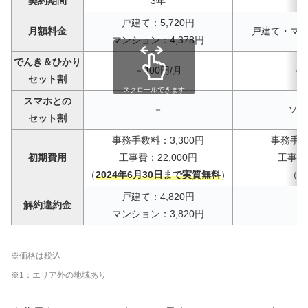
契約期間
3年
戸建て：5,720円
月額料金
戸建て・マン
マンション：4,378円
でんき＆ひかり
－400円/月
－7
セット割
スクロールできます
スマホとの
－
ソフ
セット割
事務手数料：3,300円
事務手数
初期費用
工事費：22,000円
工事費：
（
2024年6月30日まで実質無料
）
（実
戸建て：4,820円
解約違約金
4
マンション：3,820円
※価格は税込
※1：エリア外の地域あり