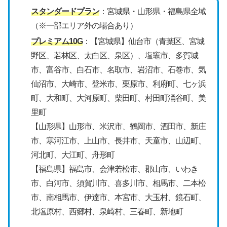
スタンダードプラン
：宮城県・山形県・福島県全域
（※一部エリア外の場合あり）
プレミアム10G
：【宮城県】仙台市（⻘葉区、宮城
野区、若林区、太⽩区、泉区）、塩竈市、多賀城
市、富谷市、⽩石市、名取市、岩沼市、石巻市、気
仙沼市、大崎市、登⽶市、栗原市、利府町、七ヶ浜
町、大和町、大河原町、柴⽥町、村⽥町涌谷町、美
⾥町
【山形県】山形市、米沢市、鶴岡市、酒田市、新庄
市、寒河江市、上山市、長井市、天童市、山辺町、
河北町、大江町、舟形町
【福島県】福島市、会津若松市、郡山市、いわき
市、白河市、須賀川市、喜多川市、相馬市、二本松
市、南相馬市、伊達市、本宮市、大玉村、鏡石町、
北塩原村、西郷村、泉崎村、三春町、新地町