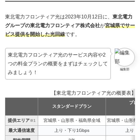
東北電力フロンティア光は2023年10月12日に、
東北電力
グループの東北電力フロンティア株式会社
が
宮城県でサー
ビス提供を開始した光回線
です。
東北電力フロンティア光のサービス内容や2
つの料金プランの概要をまずはチェックして
編集部
みましょう！
【東北電力フロンティア光の概要表】
プレ
スタンダードプラン
提供エリア
宮城県・山形県・福島県全域
宮城県・山形県
※1
最大通信速度
上り・下り1Gbps
上り・下